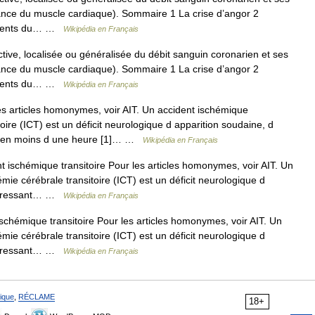
rance du muscle cardiaque). Sommaire 1 La crise d’angor 2
éléments du… …
Wikipédia en Français
tive, localisée ou généralisée du débit sanguin coronarien et ses
rance du muscle cardiaque). Sommaire 1 La crise d’angor 2
éléments du… …
Wikipédia en Français
s articles homonymes, voir AIT. Un accident ischémique
toire (ICT) est un déficit neurologique d apparition soudaine, d
nt en moins d une heure [1]… …
Wikipédia en Français
 ischémique transitoire Pour les articles homonymes, voir AIT. Un
mie cérébrale transitoire (ICT) est un déficit neurologique d
 régressant… …
Wikipédia en Français
schémique transitoire Pour les articles homonymes, voir AIT. Un
mie cérébrale transitoire (ICT) est un déficit neurologique d
 régressant… …
Wikipédia en Français
ique
,
RÉCLAME
18+