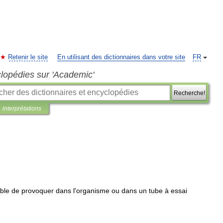
Retenir le site
En utilisant des dictionnaires dans votre site
FR
clopédies sur 'Academic'
Recherche!
interprétations
ble
de
provoquer
dans
l
'
organisme
ou
dans
un
tube
à
essai