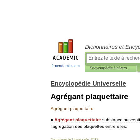
Dictionnaires et Ency
fr-academic.com
Encyclopédie Universelle
Encyclopédie Universelle
Agrégant plaquettaire
Agrégant
plaquettaire
●
Agrégant
plaquettaire
substance
suscepti
l
'
agrégation
des
plaquettes
entre
elles
.
Encyclopédie
Universelle
.
2012
.