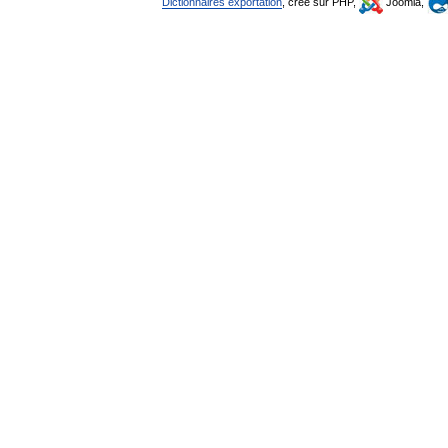
Dictionnaires exportation
, créé sur PHP,
Joomla,