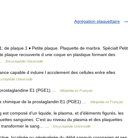
Agrégation plaquettaire
21; de plaque 1 ♦ Petite plaque. Plaquette de marbre. Spécialt Petit
ite plaque recouverte d une coque en plastique formant des
… …
Encyclopédie Universelle
e capable d induire l accolement des cellules entre elles
yclopédie Universelle
a prostaglandine E1 (PGE1) …
Wikipédia en Français
re chimique de la prostaglandin E1 (PGE1) …
Wikipédia en Français
est composé d’un liquide, le plasma, et d’éléments figurés, les
aquettes sanguines. C’est au niveau du plasma et des plaquettes
de transformer le sang… …
Encyclopédie Universelle
tive, localisée ou généralisée du débit sanguin coronarien et ses