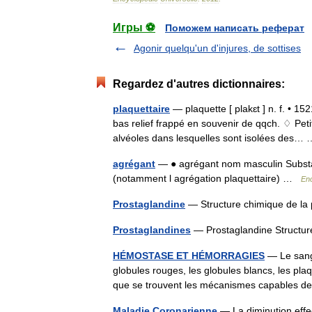
Игры ⚽
Поможем написать реферат
Agonir quelqu'un d'injures, de sottises
Regardez d'autres dictionnaires:
plaquettaire
— plaquette [ plakɛt ] n. f. • 15
bas relief frappé en souvenir de qqch. ♢ Pet
alvéoles dans lesquelles sont isolées des
agrégant
— ● agrégant nom masculin Substanc
(notamment l agrégation plaquettaire) …
Enc
Prostaglandine
— Structure chimique de l
Prostaglandines
— Prostaglandine Structu
HÉMOSTASE ET HÉMORRAGIES
— Le sang 
globules rouges, les globules blancs, les pl
que se trouvent les mécanismes capables 
Maladie Coronarienne
— La diminution effec